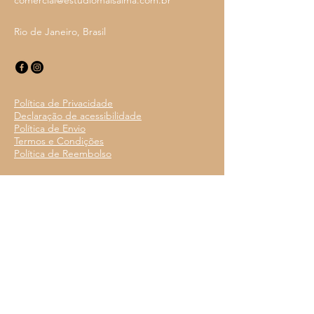
comercial@estudiomaisalma.com.br
Rio de Janeiro, Brasil
Política de Privacidade
Declaração de acessibilidade
Política de Envio
Termos e Condições
Política de Reembolso
Design com Alma
Email
*
Sim, quero receber histórias, 