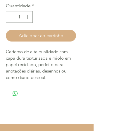
Quantidade
*
Adicionar ao carrinho
Caderno de alta qualidade com 
capa dura texturizada e miolo em 
papel reciclado, perfeito para 
anotações diárias, desenhos ou 
como diário pessoal.
Estúdio Mais Alma