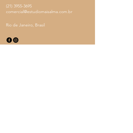
(21) 3955-3695
comercial@estudiomaisalma.com.br
Rio de Janeiro, Brasil
Política de Privacidade
Declaração de acessibilidade
Política de Envio
Termos e Condições
Política de Reembolso
Design com Alma
Email
*