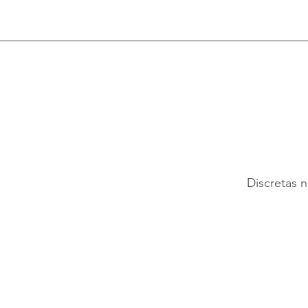
SOBRE
Estúdio Mais Alma
Discretas 