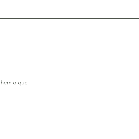
PRESS & EXPOSIÇÕES
CONTATO
olhem o que